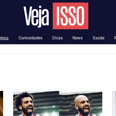
Veja
Isso
eleza
Curiosidades
Dicas
News
Saúde