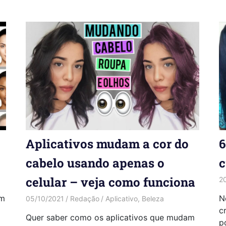
Aplicativos mudam a cor do
6
cabelo usando apenas o
c
celular – veja como funciona
2
em
N
05/10/2021
Redação
Aplicativo
,
Beleza
c
Quer saber como os aplicativos que mudam
p