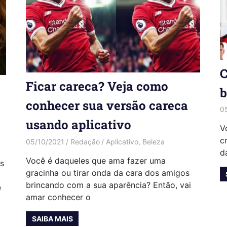
C
Ficar careca? Veja como
b
conhecer sua versão careca
0
usando aplicativo
V
c
05/10/2021
Redação
Aplicativo
,
Beleza
d
Você é daqueles que ama fazer uma
s
gracinha ou tirar onda da cara dos amigos
brincando com a sua aparência? Então, vai
ê
amar conhecer o
SAIBA MAIS