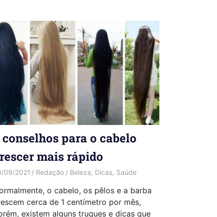
 conselhos para o cabelo
rescer mais rápido
0/09/2021
Redação
Beleza
,
Dicas
,
Saúde
ormalmente, o cabelo, os pêlos e a barba
rescem cerca de 1 centímetro por mês,
orém, existem alguns truques e dicas que