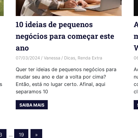
10 ideias de pequenos
A
negócios para começar este
m
ano
07/03/2024
Vanessa
Dicas
,
Renda Extra
0
Quer ter ideias de pequenos negócios para
A
mudar seu ano e dar a volta por cima?
n
s
Então, está no lugar certo. Afinal, aqui
c
separamos 10
c
SAIBA MAIS
Next
3
…
19
»