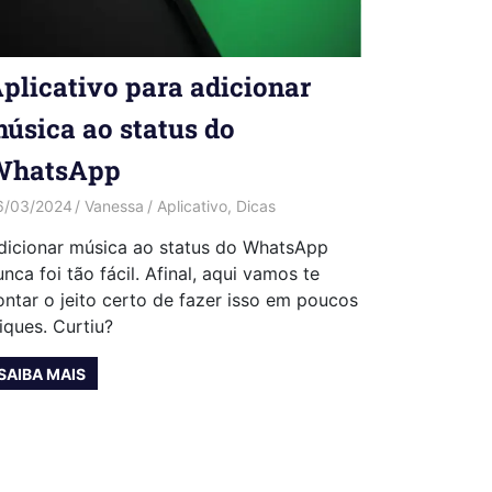
plicativo para adicionar
úsica ao status do
WhatsApp
6/03/2024
Vanessa
Aplicativo
,
Dicas
dicionar música ao status do WhatsApp
unca foi tão fácil. Afinal, aqui vamos te
ontar o jeito certo de fazer isso em poucos
liques. Curtiu?
SAIBA MAIS