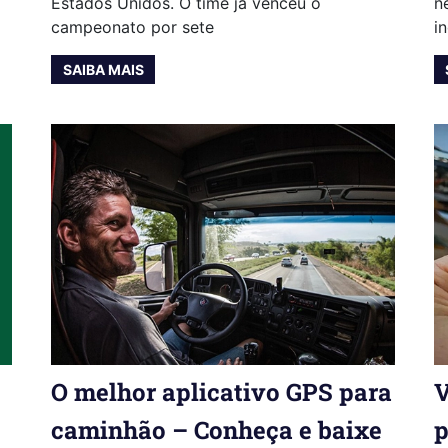
Estados Unidos. O time já venceu o
n
campeonato por sete
i
SAIBA MAIS
O melhor aplicativo GPS para
V
caminhão – Conheça e baixe
p