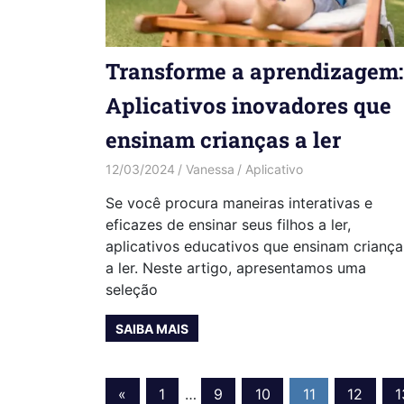
Transforme a aprendizagem:
Aplicativos inovadores que
ensinam crianças a ler
12/03/2024
Vanessa
Aplicativo
Se você procura maneiras interativas e
eficazes de ensinar seus filhos a ler,
aplicativos educativos que ensinam criança
a ler. Neste artigo, apresentamos uma
seleção
SAIBA MAIS
Paginação
Previous
«
1
…
9
10
11
12
1