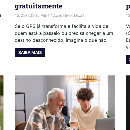
gratuitamente
p
a
12/03/2024
Aline
Aplicativo
,
Dicas
1
Se o GPS já transforma e facilita a vida de
V
quem está a passeio ou precisa chegar a um
(
destino desconhecido, imagina o que não
E
vi
SAIBA MAIS