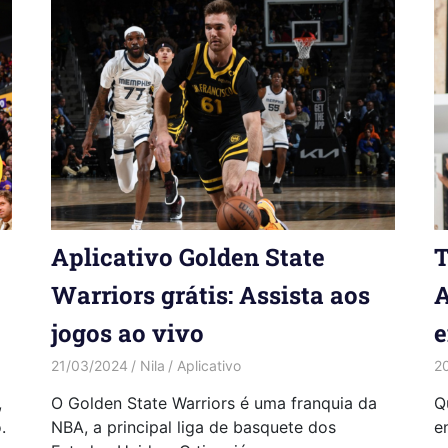
Aplicativo Golden State
T
Warriors grátis: Assista aos
A
jogos ao vivo
e
21/03/2024
Nila
Aplicativo
2
,
O Golden State Warriors é uma franquia da
Q
.
NBA, a principal liga de basquete dos
e