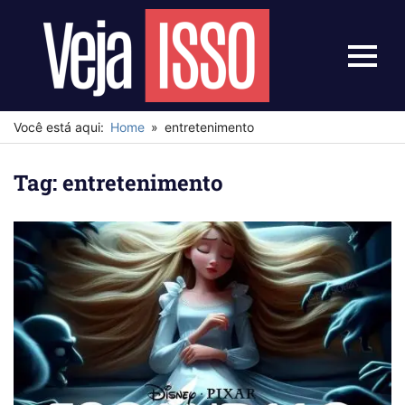
Skip
to
content
Menu
Veja
Isso
Você está aqui:
Home
entretenimento
Tag:
entretenimento