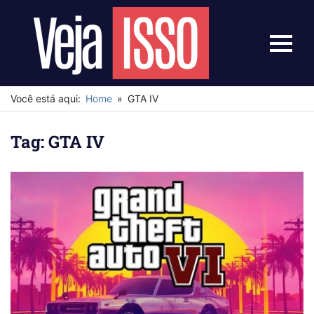
Skip
to
content
Menu
Veja
Isso
Você está aqui:
Home
GTA IV
Tag:
GTA IV