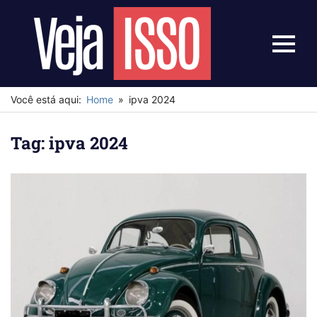
Skip
to
content
Menu
Veja
Isso
Você está aqui:
Home
ipva 2024
Tag:
ipva 2024