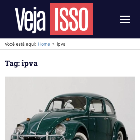
Skip
to
content
Menu
Veja
Isso
Você está aqui:
Home
ipva
Tag:
ipva