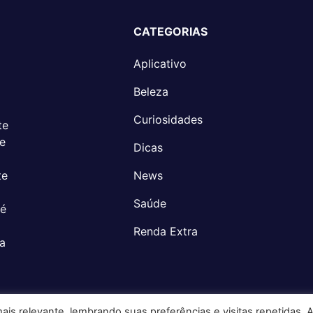
CATEGORIAS
Aplicativo
Beleza
Curiosidades
te
 e
Dicas
te
News
Saúde
 é
Renda Extra
a
is relevante, lembrando suas preferências e visitas repetidas. 