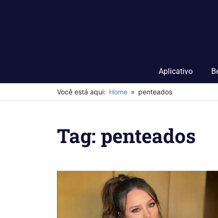
Skip
to
content
Aplicativo
B
Você está aqui:
Home
penteados
Tag:
penteados