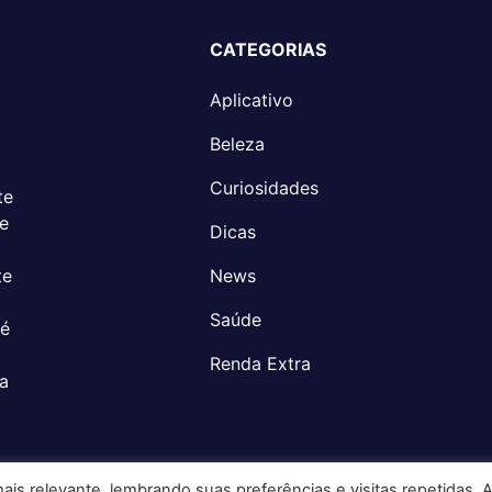
CATEGORIAS
Aplicativo
Beleza
Curiosidades
te
 e
Dicas
te
News
Saúde
 é
Renda Extra
a
is relevante, lembrando suas preferências e visitas repetidas. 