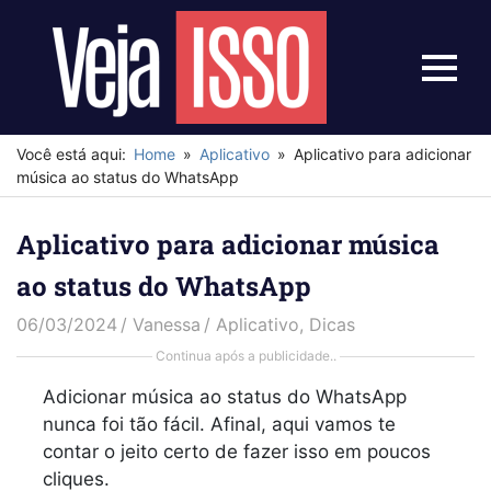
Skip
to
content
Menu
Veja
Isso
Você está aqui:
Home
Aplicativo
Aplicativo para adicionar
música ao status do WhatsApp
Aplicativo para adicionar música
ao status do WhatsApp
06/03/2024
Vanessa
Aplicativo
,
Dicas
Continua após a publicidade..
Adicionar música ao status do WhatsApp
nunca foi tão fácil. Afinal, aqui vamos te
contar o jeito certo de fazer isso em poucos
cliques.