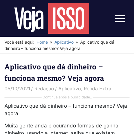
Skip
to
content
Menu
Veja
Isso
Você está aqui:
Home
Aplicativo
Aplicativo que dá
dinheiro – funciona mesmo? Veja agora
Aplicativo que dá dinheiro –
funciona mesmo? Veja agora
05/10/2021
Redação
Aplicativo
,
Renda Extra
Continua após a publicidade..
Aplicativo que dá dinheiro – funciona mesmo? Veja
agora
Muita gente anda procurando formas de ganhar
dinheiro usando a internet, saiba que existem