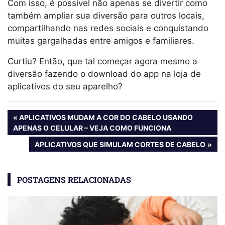
Com isso, é possível não apenas se divertir como
também ampliar sua diversão para outros locais,
compartilhando nas redes sociais e conquistando
muitas gargalhadas entre amigos e familiares.
Curtiu? Então, que tal começar agora mesmo a
diversão fazendo o download do app na loja de
aplicativos do seu aparelho?
Navegação
PREVIOUS
APLICATIVOS MUDAM A COR DO CABELO USANDO
POST:
APENAS O CELULAR – VEJA COMO FUNCIONA
de
NEXT
APLICATIVOS QUE SIMULAM CORTES DE CABELO
Post
POST:
POSTAGENS RELACIONADAS