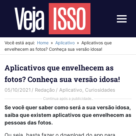
Skip
to
content
Menu
Veja
Isso
Você está aqui:
Home
Aplicativo
Aplicativos que
envelhecem as fotos? Conheça sua versão idosa!
Aplicativos que envelhecem as
fotos? Conheça sua versão idosa!
05/10/2021
Redação
Aplicativo
,
Curiosidades
Continua após a publicidade..
Se você quer saber como será a sua versão idosa,
saiba que existem aplicativos que envelhecem as
pessoas das fotos.
Ou seja, basta fazer o download do app para