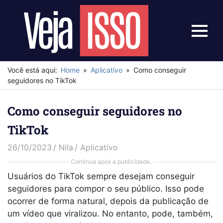
Skip
to
content
Menu
Veja
Isso
Você está aqui:
Home
Aplicativo
Como conseguir
seguidores no TikTok
Como conseguir seguidores no
TikTok
26/10/2023
Nila
Aplicativo
Continua após a publicidade..
Usuários do TikTok sempre desejam conseguir
seguidores para compor o seu público. Isso pode
ocorrer de forma natural, depois da publicação de
um vídeo que viralizou. No entanto, pode, também,