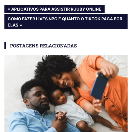
Navegação
PREVIOUS
APLICATIVOS PARA ASSISTIR RUGBY ONLINE
POST:
de
NEXT
COMO FAZER LIVES NPC E QUANTO O TIKTOK PAGA POR
POST:
ELAS
Post
POSTAGENS RELACIONADAS