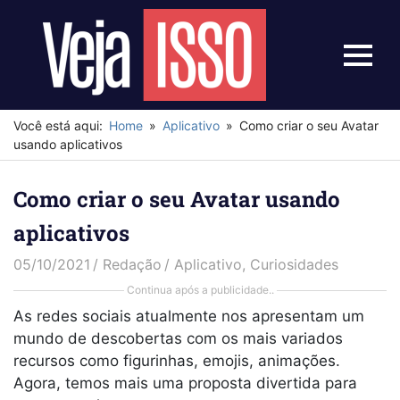
Skip
to
content
Menu
Veja
Isso
Você está aqui:
Home
Aplicativo
Como criar o seu Avatar
usando aplicativos
Como criar o seu Avatar usando
aplicativos
05/10/2021
Redação
Aplicativo
,
Curiosidades
Continua após a publicidade..
As redes sociais atualmente nos apresentam um
mundo de descobertas com os mais variados
recursos como figurinhas, emojis, animações.
Agora, temos mais uma proposta divertida para