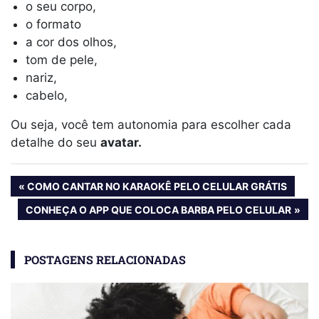
o seu corpo,
o formato
a cor dos olhos,
tom de pele,
nariz,
cabelo,
Ou seja, você tem autonomia para escolher cada
detalhe do seu
avatar.
Navegação
PREVIOUS
COMO CANTAR NO KARAOKÊ PELO CELULAR GRÁTIS
POST:
de
NEXT
CONHEÇA O APP QUE COLOCA BARBA PELO CELULAR
POST:
Post
POSTAGENS RELACIONADAS