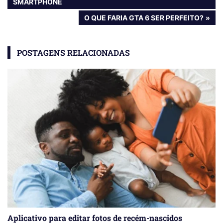
POST:
SMARTPHONE
de
NEXT
O QUE FARIA GTA 6 SER PERFEITO?
Post
POST:
POSTAGENS RELACIONADAS
Aplicativo para editar fotos de recém-nascidos