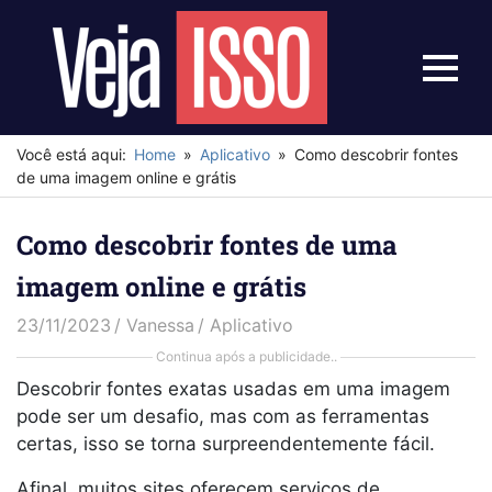
Skip
to
content
Menu
Veja
Isso
Você está aqui:
Home
Aplicativo
Como descobrir fontes
de uma imagem online e grátis
Como descobrir fontes de uma
imagem online e grátis
23/11/2023
Vanessa
Aplicativo
Continua após a publicidade..
Descobrir fontes exatas usadas em uma imagem
pode ser um desafio, mas com as ferramentas
certas, isso se torna surpreendentemente fácil.
Afinal, muitos sites oferecem serviços de