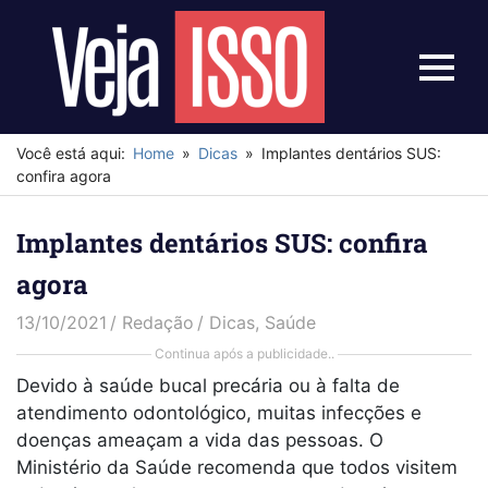
Skip
to
content
Menu
Veja
Isso
Você está aqui:
Home
Dicas
Implantes dentários SUS:
confira agora
Implantes dentários SUS: confira
agora
13/10/2021
Redação
Dicas
,
Saúde
Continua após a publicidade..
Devido à saúde bucal precária ou à falta de
atendimento odontológico, muitas infecções e
doenças ameaçam a vida das pessoas. O
Ministério da Saúde recomenda que todos visitem