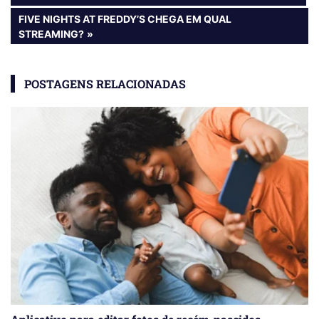
POST:
de
NEXT
FIVE NIGHTS AT FREDDY’S CHEGA EM QUAL
POST:
STREAMING?
Post
POSTAGENS RELACIONADAS