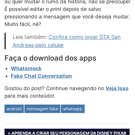
ou quer mudar o rumo da história, não se preocupe!
É possível editar o
print
depois de salvo
pressionando a mensagem que você deseja mudar.
Muito fácil, né?
Leia também:
Confira como jogar GTA San
Andreas pelo celular
Faça o download dos apps
Whatsmock
Fake Chat Conversation
Gostou do post? Continue navegando no
Veja Isso
para mais conteúdo!
android
mensagem fake
whatsapp
Navegação
PREVIOUS
APRENDA A CRIAR SEU PERSONAGEM DA DISNEY PIXAR