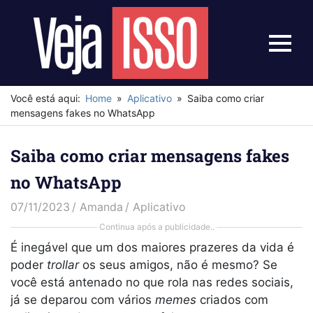
Skip
to
content
Menu
Veja
Isso
Você está aqui:
Home
Aplicativo
Saiba como criar
mensagens fakes no WhatsApp
Saiba como criar mensagens fakes
no WhatsApp
07/11/2023
Amanda
Aplicativo
Continua após a publicidade..
É inegável que um dos maiores prazeres da vida é
poder
trollar
os seus amigos, não é mesmo? Se
você está antenado no que rola nas redes sociais,
já se deparou com vários
memes
criados com