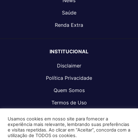
News
Saúde
Renda Extra
INSTITUCIONAL
Disclaimer
Política Privacidade
Quem Somos
Termos de Uso
Fale Conosco
Usamos cookies em nosso site para fornecer a
experiência mais relevante, lembrando suas preferências
e visitas repetidas. Ao clicar em “Aceitar”, concorda com a
utilização de TODOS os cookies.