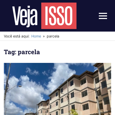
Skip
to
content
Menu
Veja
Isso
Você está aqui:
Home
parcela
Tag:
parcela