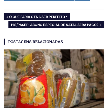
Navegação
PREVIOUS
O QUE FARIA GTA 6 SER PERFEITO?
POST:
de
NEXT
PIS/PASEP: ABONO ESPECIAL DE NATAL SERÁ PAGO?
POST:
Post
POSTAGENS RELACIONADAS