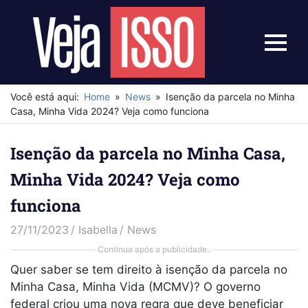
Skip
to
content
Menu
Veja
Isso
Você está aqui:
Home
News
Isenção da parcela no Minha
Casa, Minha Vida 2024? Veja como funciona
Isenção da parcela no Minha Casa,
Minha Vida 2024? Veja como
funciona
27/11/2023
Isabella
News
Continua após a publicidade..
Quer saber se tem direito à isenção da parcela no
Minha Casa, Minha Vida (MCMV)? O governo
federal criou uma nova regra que deve beneficiar