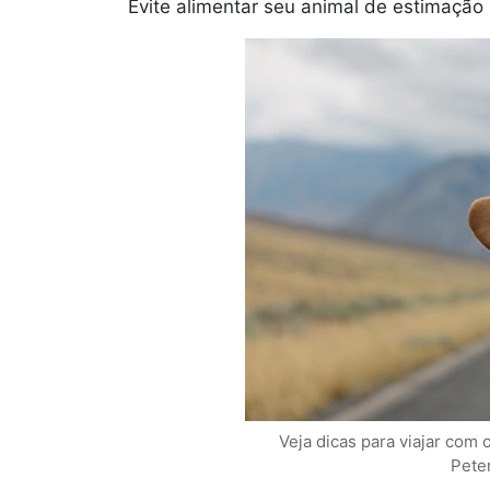
Evite alimentar seu animal de estimação
Veja dicas para viajar com
Pete