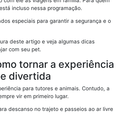
o com ele as viagens em família. Para quem
 está incluso nessa programação.
ados especiais para garantir a segurança e o
tura deste artigo e veja algumas dicas
jar com seu pet.
omo tornar a experiência
e divertida
eriência para tutores e animais. Contudo, a
pre vir em primeiro lugar.
a descanso no trajeto e passeios ao ar livre