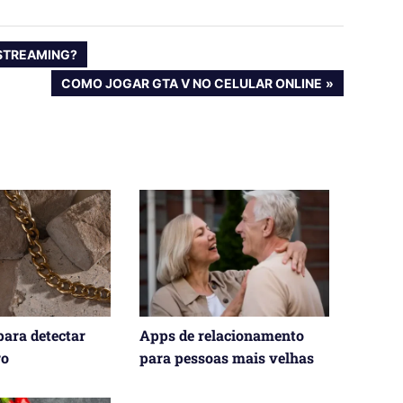
 STREAMING?
NEXT
COMO JOGAR GTA V NO CELULAR ONLINE
POST:
para detectar
Apps de relacionamento
ro
para pessoas mais velhas