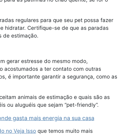
paradas regulares para que seu pet possa fazer
e hidratar. Certifique-se de que as paradas
s de estimação.
em gerar estresse do mesmo modo,
ão acostumados a ter contato com outras
os, é importante garantir a segurança, como as
ceitam animais de estimação e quais são as
is ou aluguéis que sejam “pet-friendly”.
onde gasta mais energia na sua casa
o no Veja Isso
que temos muito mais