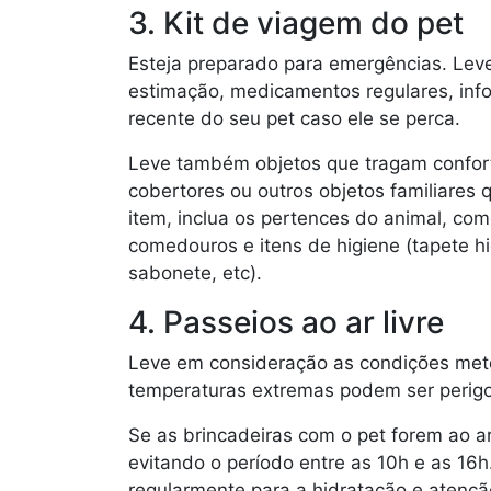
3. Kit de viagem do pet
Esteja preparado para emergências. L
eve
estimação, medicamentos regulares, info
recente do seu pet caso ele se perca.
Leve também objetos que tragam confort
cobertores ou outros objetos familiares
item, inclua os pertences do animal, como
comedouros e itens de higiene (tapete hi
sabonete, etc).
4. Passeios ao ar livre
Leve em consideração as condições mete
temperaturas extremas podem ser perigo
Se as brincadeiras com o pet forem ao ar
evitando o período entre as 10h e as 16
regularmente para a hidratação e atençã