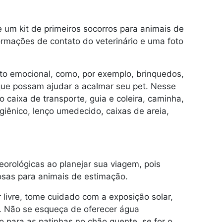
 um kit de primeiros socorros para animais de
rmações de contato do veterinário e uma foto
o emocional, como, por exemplo, brinquedos,
 que possam ajudar a acalmar seu pet. Nesse
 caixa de transporte, guia e coleira, caminha,
giênico, lenço umedecido, caixas de areia,
orológicas ao planejar sua viagem, pois
sas para animais de estimação.
 livre, tome cuidado com a exposição solar,
h. Não se esqueça de oferecer água
o para as patinhas no chão quente, se for o