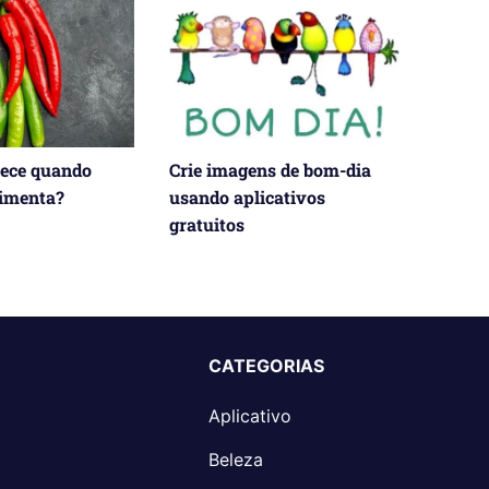
tece quando
Crie imagens de bom-dia
imenta?
usando aplicativos
gratuitos
CATEGORIAS
Aplicativo
Beleza