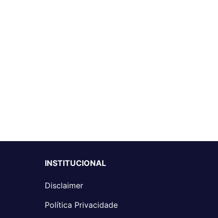
INSTITUCIONAL
Disclaimer
Política Privacidade