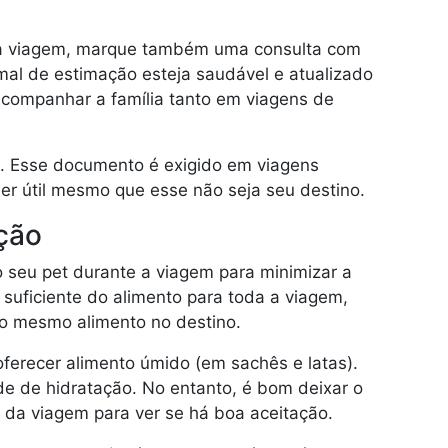
 a viagem, marque também uma consulta com
imal de estimação esteja saudável e atualizado
acompanhar a família tanto em viagens de
o. Esse documento é exigido em viagens
ser útil mesmo que esse não seja seu destino.
ação
o seu pet durante a viagem para minimizar a
suficiente do alimento para toda a viagem,
r o mesmo alimento no destino.
 oferecer alimento úmido (em sachês e latas).
de de hidratação. No entanto, é bom deixar o
 da viagem para ver se há boa aceitação.