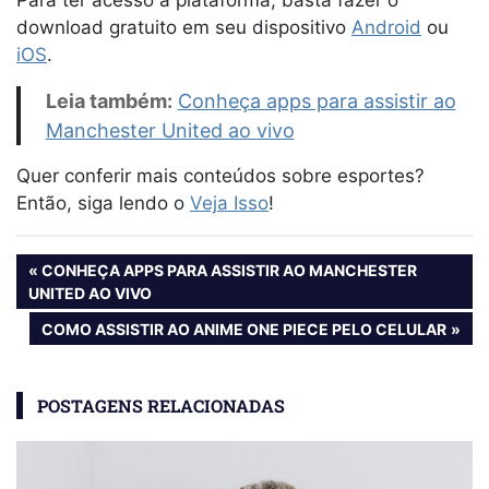
Para ter acesso à plataforma, basta fazer o
download gratuito em seu dispositivo
Android
ou
iOS
.
Leia também:
Conheça apps para assistir ao
Manchester United ao vivo
Quer conferir mais conteúdos sobre esportes?
Então, siga lendo o
Veja Isso
!
Navegação
PREVIOUS
CONHEÇA APPS PARA ASSISTIR AO MANCHESTER
POST:
UNITED AO VIVO
de
NEXT
COMO ASSISTIR AO ANIME ONE PIECE PELO CELULAR
Post
POST:
POSTAGENS RELACIONADAS