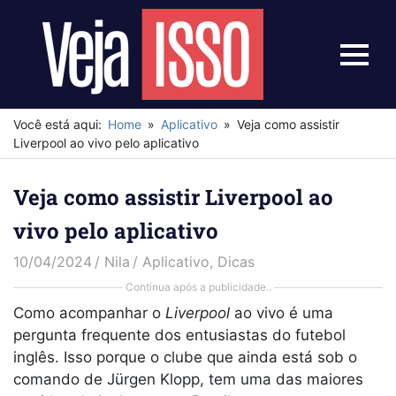
Skip
to
content
Menu
Veja
Isso
Você está aqui:
Home
Aplicativo
Veja como assistir
Liverpool ao vivo pelo aplicativo
Veja como assistir Liverpool ao
vivo pelo aplicativo
10/04/2024
Nila
Aplicativo
,
Dicas
Continua após a publicidade..
Como acompanhar o
Liverpool
ao vivo é uma
pergunta frequente dos entusiastas do futebol
inglês. Isso porque o clube que ainda está sob o
comando de Jürgen Klopp, tem uma das maiores