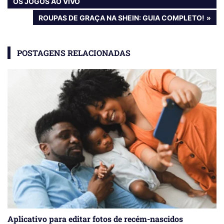
POST:
OS JOGOS AO VIVO
de
NEXT
ROUPAS DE GRAÇA NA SHEIN: GUIA COMPLETO!
Post
POST:
POSTAGENS RELACIONADAS
Aplicativo para editar fotos de recém-nascidos