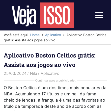
Skip
to
content
Menu
Veja
Isso
Você está aqui:
Home
Aplicativo
Aplicativo Boston Celtics
grátis: Assista aos jogos ao vivo
Aplicativo Boston Celtics grátis:
Assista aos jogos ao vivo
25/03/2024
Nila
Aplicativo
Continua após a publicidade..
O Boston Celtics é um dos times mais populares da
NBA. Acumulando 17 títulos e um hall da fama
cheio de lendas, a franquia é uma das favoritas ao
título da temporada deste ano de acordo com as