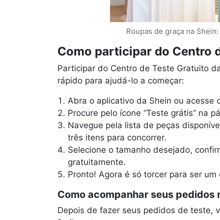
Roupas de graça na Shein: 
Como participar do Centro d
Participar do Centro de Teste Gratuito d
rápido para ajudá-lo a começar:
Abra o aplicativo da Shein ou acesse 
Procure pelo ícone “Teste grátis” na pá
Navegue pela lista de peças disponíve
três itens para concorrer.
Selecione o tamanho desejado, confir
gratuitamente.
Pronto! Agora é só torcer para ser um
Como acompanhar seus pedidos no
Depois de fazer seus pedidos de teste,