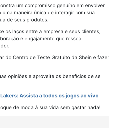
monstra um compromisso genuíno em envolver
 uma maneira única de interagir com sua
nua de seus produtos.
ece os laços entre a empresa e seus clientes,
boração e engajamento que ressoa
dor.
ar do Centro de Teste Gratuito da Shein e fazer
as opiniões e aproveite os benefícios de se
 Lakers: Assista a todos os jogos ao vivo
toque de moda à sua vida sem gastar nada!