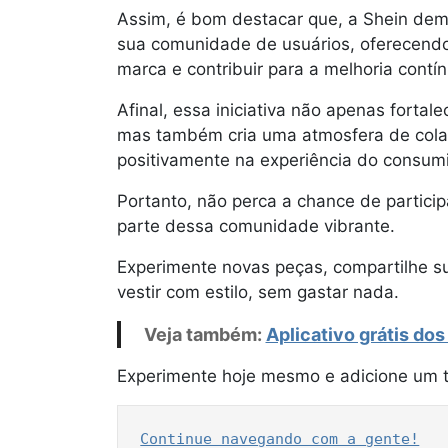
Assim, é bom destacar que, a Shein de
sua comunidade de usuários, oferecendo
marca e contribuir para a melhoria contí
Afinal, essa iniciativa não apenas fortal
mas também cria uma atmosfera de cola
positivamente na experiência do consumi
Portanto, não perca a chance de particip
parte dessa comunidade vibrante.
Experimente novas peças, compartilhe su
vestir com estilo, sem gastar nada.
Veja também:
Aplicativo grátis dos
Experimente hoje mesmo e adicione um 
Continue navegando com a gente!