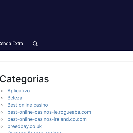
Renda Extra
Search
Categorias
Aplicativo
Beleza
Best online casino
best-online-casinos-ie.rogueaba.com
best-online-casinos-ireland.co.com
breedbay.co.uk