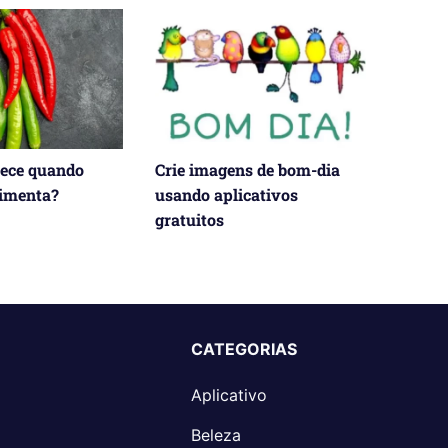
tece quando
Crie imagens de bom-dia
imenta?
usando aplicativos
gratuitos
CATEGORIAS
Aplicativo
Beleza