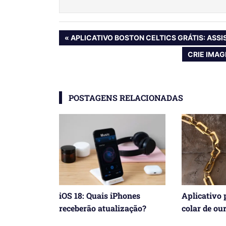
Navegação
PREVIOUS
APLICATIVO BOSTON CELTICS GRÁTIS: ASSI
POST:
de
NEXT
CRIE IMAG
POST:
Post
POSTAGENS RELACIONADAS
iOS 18: Quais iPhones
Aplicativo 
receberão atualização?
colar de ou