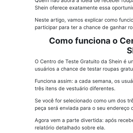
Quem não adora a ideia de receber roup
Shein oferece exatamente essa oportuni
Neste artigo, vamos explicar como funci
participar para ter a chance de ganhar r
Como funciona o Cen
S
O Centro de Teste Gratuito da Shein é u
usuários a chance de testar roupas grat
Funciona assim: a cada semana, os usuár
três itens de vestuário diferentes.
Se você for selecionado como um dos tr
peça será enviada para o seu endereço 
Agora vem a parte divertida: após receb
relatório detalhado sobre ela.