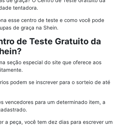
as de graça? O Centro de Teste Gratuito da
dade tentadora.
ona esse centro de teste e como você pode
oupas de graça na Shein.
tro de Teste Gratuito da
hein?
ma seção especial do site que oferece aos
uitamente.
ios podem se inscrever para o sorteio de até
ês vencedores para um determinado item, a
cadastrado.
er a peça, você tem dez dias para escrever um